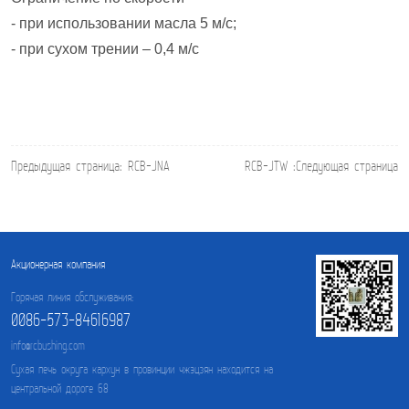
- при использовании масла 5 м/с;
- при сухом трении – 0,4 м/с
Предыдущая страница:
RCB-JNA
RCB-JTW
:Следующая страница
Акционерная компания
Горячая линия обслуживания:
0086-573-84616987
info@rcbushing.com
Сухая печь округа кархун в провинции чжэцзян находится на
центральной дороге 68