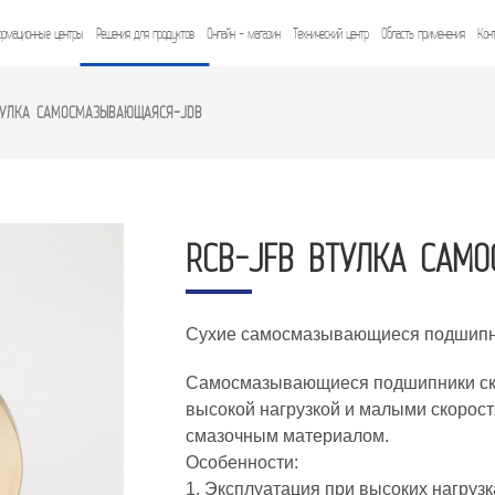
рмационные центры
Решения для продуктов
Онлайн - магазин
Технический центр
Область применения
Кон
ТУЛКА САМОСМАЗЫВАЮЩАЯСЯ-JDB
RCB-JFB ВТУЛКА САМ
Сухие самосмазывающиеся подшипн
Самосмазывающиеся подшипники ско
высокой нагрузкой и малыми скорост
смазочным материалом.
Особенности:
1. Эксплуатация при высоких нагрузк