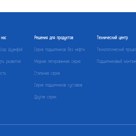
 нас
Решения для продуктов
Технический центр
бзор Шуанфэй
Серия подшипников без нефти
Технологический проце
уть развития
Медная легированная серия
Подшипниковый монтаж
есть
Стальная серия
Серия подшипников суставов
Другие серии.