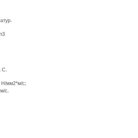
атур.
n3
 С.
 Н/мм2*м/с;
м/с.