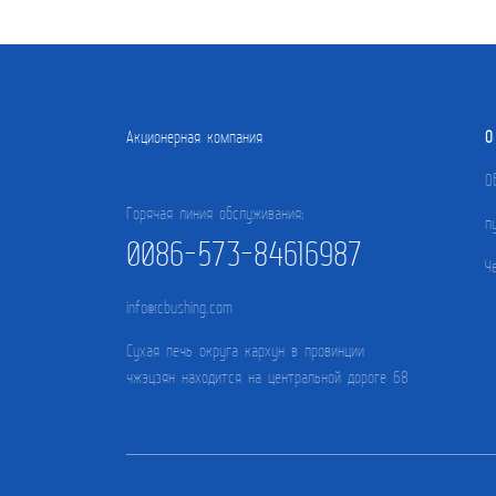
Акционерная компания
О
О
Горячая линия обслуживания:
п
0086-573-84616987
Ч
info@rcbushing.com
Сухая печь округа кархун в провинции
чжэцзян находится на центральной дороге 68