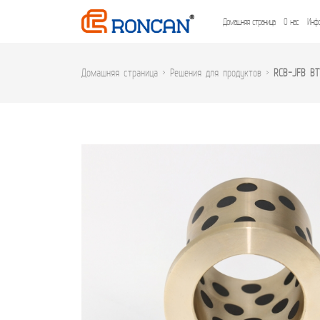
Домашняя страница
О нас
Инфо
Домашняя страница
>
Решения для продуктов
>
RCB-JFB В