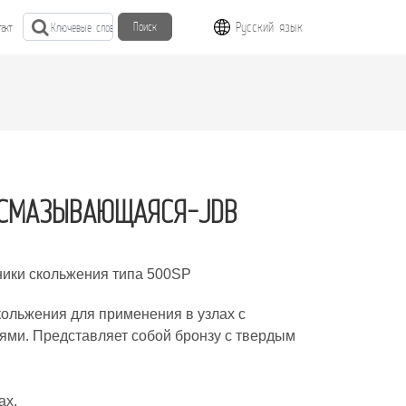
Русский язык
Поиск
такт
ОСМАЗЫВАЮЩАЯСЯ-JDB
ики скольжения типа 500SP
льжения для применения в узлах с
ями. Представляет собой бронзу с твердым
ах.