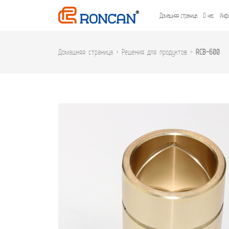
Домашняя страница
О нас
Инфо
Домашняя страница
>
Решения для продуктов
>
RCB-600