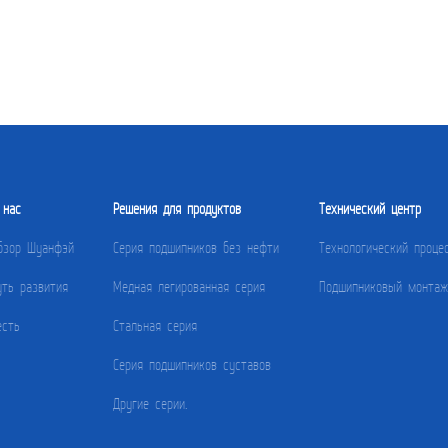
 нас
Решения для продуктов
Технический центр
бзор Шуанфэй
Серия подшипников без нефти
Технологический проце
уть развития
Медная легированная серия
Подшипниковый монтаж
есть
Стальная серия
Серия подшипников суставов
Другие серии.