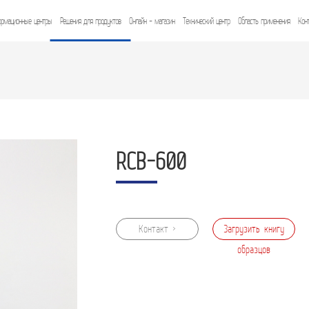
рмационные центры
Решения для продуктов
Онлайн - магазин
Технический центр
Область применения
Кон
RCB-600
Контакт >
Загрузить книгу
образцов