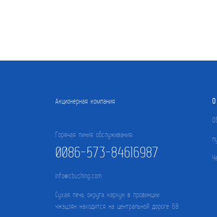
Акционерная компания
О
О
Горячая линия обслуживания:
п
0086-573-84616987
Ч
info@rcbushing.com
Сухая печь округа кархун в провинции
чжэцзян находится на центральной дороге 68